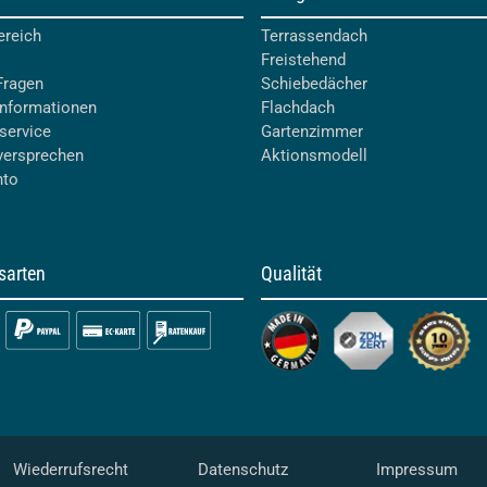
ereich
Terrassendach
Freistehend
Fragen
Schiebedächer
nformationen
Flachdach
service
Gartenzimmer
versprechen
Aktionsmodell
nto
sarten
Qualität
Wiederrufsrecht
Datenschutz
Impressum