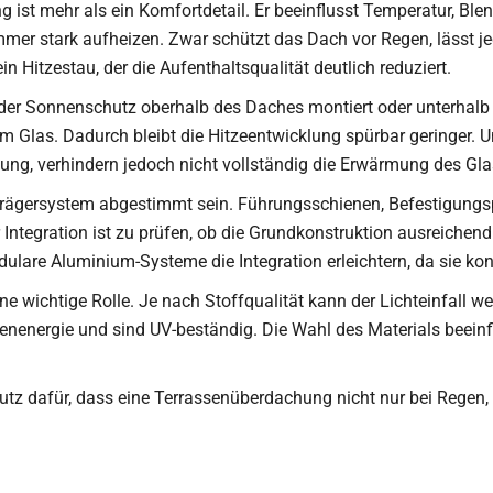
ist mehr als ein Komfortdetail. Er beeinflusst Temperatur, Ble
mer stark aufheizen. Zwar schützt das Dach vor Regen, lässt j
n Hitzestau, der die Aufenthaltsqualität deutlich reduziert.
 der Sonnenschutz oberhalb des Daches montiert oder unterhalb 
 dem Glas. Dadurch bleibt die Hitzeentwicklung spürbar geringer.
lung, verhindern jedoch nicht vollständig die Erwärmung des Gla
rägersystem abgestimmt sein. Führungsschienen, Befestigung
Integration ist zu prüfen, ob die Grundkonstruktion ausreichend v
lare Aluminium-Systeme die Integration erleichtern, da sie kon
 wichtige Rolle. Je nach Stoffqualität kann der Lichteinfall wei
nnenenergie und sind UV-beständig. Die Wahl des Materials beei
 dafür, dass eine Terrassenüberdachung nicht nur bei Regen, 