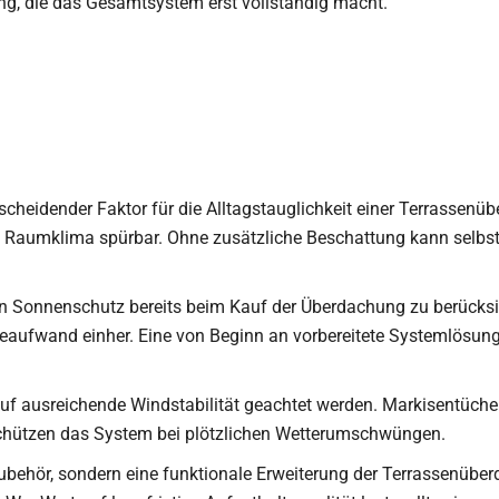
ung, die das Gesamtsystem erst vollständig macht.
tscheidender Faktor für die Alltagstauglichkeit einer Terrassenü
s Raumklima spürbar. Ohne zusätzliche Beschattung kann selbs
den Sonnenschutz bereits beim Kauf der Überdachung zu berücks
aufwand einher. Eine von Beginn an vorbereitete Systemlösung
h auf ausreichende Windstabilität geachtet werden. Markisentüc
chützen das System bei plötzlichen Wetterumschwüngen.
hör, sondern eine funktionale Erweiterung der Terrassenüberda