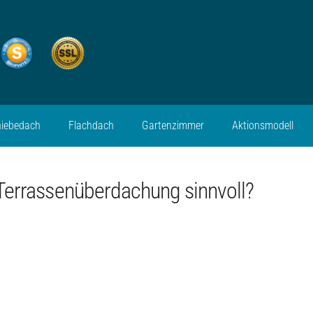
hiebedach
Flachdach
Gartenzimmer
Aktionsmodell
 Terrassenüberdachung sinnvoll?